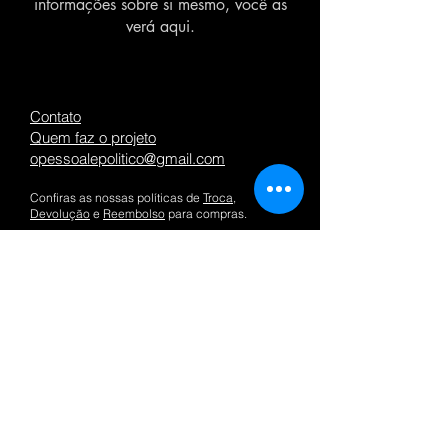
informações sobre si mesmo, você as
verá aqui.
Contato
Quem faz o projeto
opessoalepolitico@gmail.com
Confiras as nossas políticas de
Troca
,
Devolução
e
Reembolso
para compras.
O PESSOAL É POLÍTICO LTDA | RUA
EXPEDICIONÁRIO HOLZ, 587 | CNPJ:
32.822.294
/0001-23 | ENTREGA DE
PRODUTOS DIGITAIS IMEDIATA
Assine a newsletter:
Inscrever