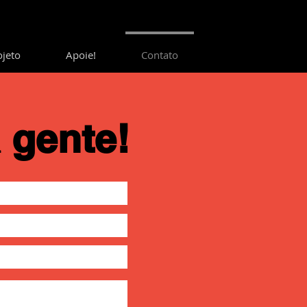
ojeto
Apoie!
Contato
 gente!