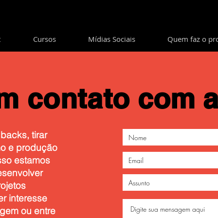
t
Cursos
Mídias Sociais
Quem faz o pr
em contato
com a
acks, tirar
mo e produção
sso estamos
esenvolver
ojetos
er interesse
gem ou entre