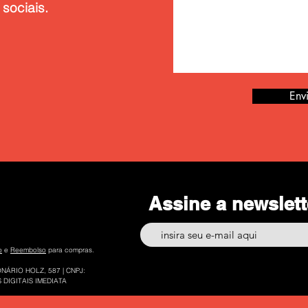
sociais.
Env
Assine a newslet
o
e
Reembolso
para compras.
NÁRIO HOLZ, 587 | CNPJ:
 DIGITAIS IMEDIATA