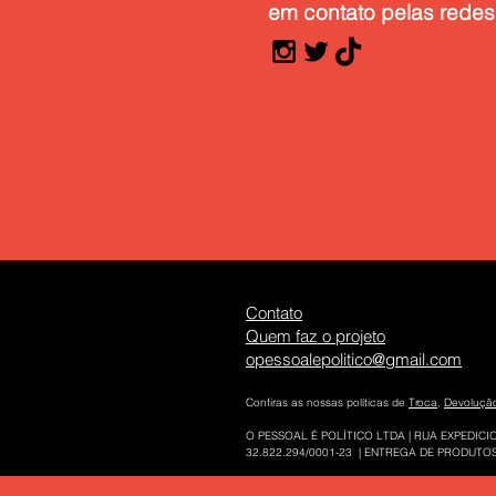
em contato pelas redes 
Contato
Quem faz o projeto
opessoalepolitico@gmail.com
Confiras as nossas políticas de
Troca
,
Devoluçã
O PESSOAL É POLÍTICO LTDA | RUA EXPEDICIO
32.822.294/0001-23 | ENTREGA DE PRODUTOS