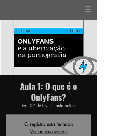
Aula 1: O que é o
OnlyFans?
ter., 07 de fev.
  |  
aula online
O registro está fechado
Ver outros eventos