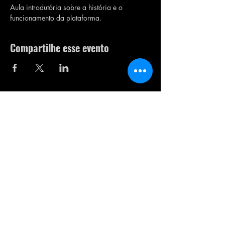
Aula introdutória sobre a história e o 
funcionamento da plataforma.
Compartilhe esse evento
Contato
Quem faz o projeto
opessoalepolitico@gmail.com
Confiras as nossas políticas de
Troca
,
Devolução
e
Reembolso
para compras.
O PESSOAL É POLÍTICO LTDA | RUA
EXPEDICIONÁRIO HOLZ, 587 | CNPJ:
32.822.294
/0001-23 | ENTREGA DE
PRODUTOS DIGITAIS IMEDIATA