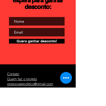
espera para ganhar
desconto:
Quero ganhar desconto!
Contato
Quem faz o projeto
opessoalepolitico@gmail.com
Confiras as nossas políticas de
Troca
,
Devolução
e
Reembolso
para compras.
O PESSOAL É POLÍTICO LTDA | RUA