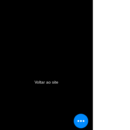
Esse link não é mais
válido.
Voltar ao site